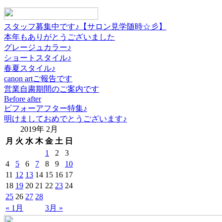
スタッフ募集中です♪【サロン見学随時☆彡】
本年もありがとうございました
グレージュカラー♪
ショートスタイル♪
春夏スタイル♪
canon artご報告です
営業自粛期間のご案内です
Before after
ビフォーアフター特集♪
明けましておめでとうございます♪
2019年 2月
月
火
水
木
金
土
日
1
2
3
4
5
6
7
8
9
10
11
12
13
14
15
16
17
18
19
20
21
22
23
24
25
26
27
28
« 1月
3月 »