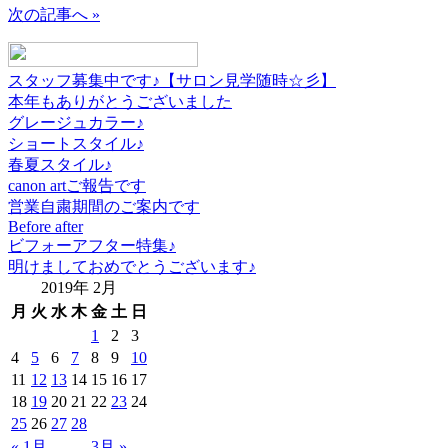
次の記事へ »
スタッフ募集中です♪【サロン見学随時☆彡】
本年もありがとうございました
グレージュカラー♪
ショートスタイル♪
春夏スタイル♪
canon artご報告です
営業自粛期間のご案内です
Before after
ビフォーアフター特集♪
明けましておめでとうございます♪
2019年 2月
月
火
水
木
金
土
日
1
2
3
4
5
6
7
8
9
10
11
12
13
14
15
16
17
18
19
20
21
22
23
24
25
26
27
28
« 1月
3月 »