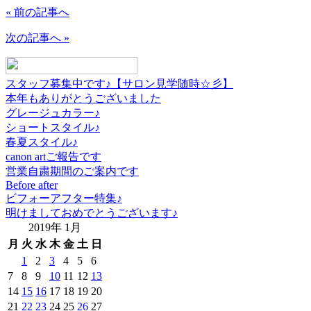
« 前の記事へ
次の記事へ »
スタッフ募集中です♪【サロン見学随時☆彡】
本年もありがとうございました
グレージュカラー♪
ショートスタイル♪
春夏スタイル♪
canon artご報告です
営業自粛期間のご案内です
Before after
ビフォーアフター特集♪
明けましておめでとうございます♪
2019年 1月
月
火
水
木
金
土
日
1
2
3
4
5
6
7
8
9
10
11
12
13
14
15
16
17
18
19
20
21
22
23
24
25
26
27