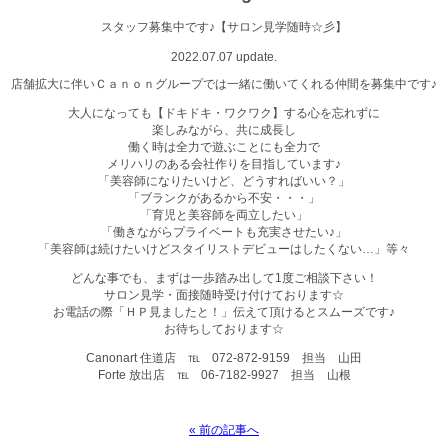
スタッフ募集中です♪【サロン見学随時☆彡】
2022.07.07 update.
店舗拡大に伴いＣａｎｏｎグループでは一緒に働いてくれる仲間を募集中です♪
大人になっても【ドキドキ・ワクワク】する心を忘れずに
楽しみながら、共に成長し
働く時は全力で遊ぶことにも全力で
メリハリのある会社作りを目指しています♪
「美容師になりたいけど、どうすればいい？」
「ブランクがあるから不安・・・」
「育児と美容師を両立したい」
「働きながらプライベートも充実させたい♪」
「美容師は続けたいけどスタイリストデビューはしたくない…」等々
どんな事でも、まずは一歩踏み出して1度ご相談下さい！
サロン見学・面接随時受け付けております☆
お電話の際「ＨＰ見ましたと！」伝えて頂けるとスムーズです♪
お待ちしております☆
Canonart 住道店 ℡ 072-872-9159 担当 山田
Forte 放出店 ℡ 06-7182-9927 担当 山根
« 前の記事へ