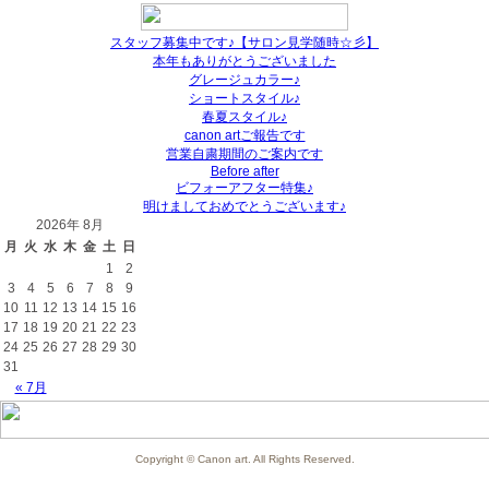
スタッフ募集中です♪【サロン見学随時☆彡】
本年もありがとうございました
グレージュカラー♪
ショートスタイル♪
春夏スタイル♪
canon artご報告です
営業自粛期間のご案内です
Before after
ビフォーアフター特集♪
明けましておめでとうございます♪
2026年 8月
月
火
水
木
金
土
日
1
2
3
4
5
6
7
8
9
10
11
12
13
14
15
16
17
18
19
20
21
22
23
24
25
26
27
28
29
30
31
« 7月
Copyright © Canon art. All Rights Reserved.