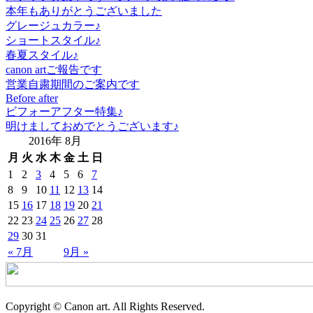
本年もありがとうございました
グレージュカラー♪
ショートスタイル♪
春夏スタイル♪
canon artご報告です
営業自粛期間のご案内です
Before after
ビフォーアフター特集♪
明けましておめでとうございます♪
2016年 8月
月
火
水
木
金
土
日
1
2
3
4
5
6
7
8
9
10
11
12
13
14
15
16
17
18
19
20
21
22
23
24
25
26
27
28
29
30
31
« 7月
9月 »
Copyright © Canon art. All Rights Reserved.