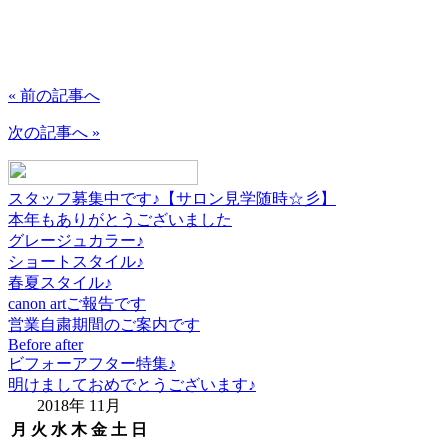
« 前の記事へ
次の記事へ »
スタッフ募集中です♪【サロン見学随時☆彡】
本年もありがとうございました
グレージュカラー♪
ショートスタイル♪
春夏スタイル♪
canon artご報告です
営業自粛期間のご案内です
Before after
ビフォーアフター特集♪
明けましておめでとうございます♪
2018年 11月
月
火
水
木
金
土
日