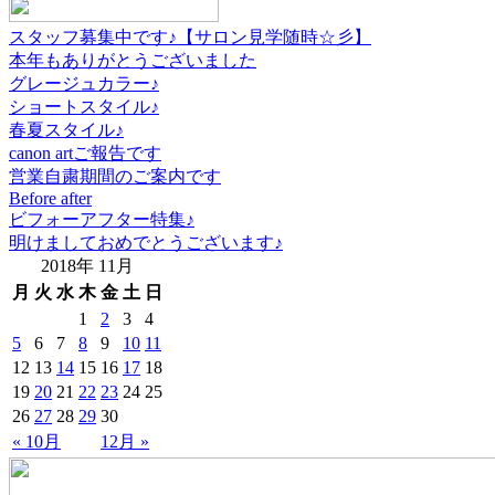
スタッフ募集中です♪【サロン見学随時☆彡】
本年もありがとうございました
グレージュカラー♪
ショートスタイル♪
春夏スタイル♪
canon artご報告です
営業自粛期間のご案内です
Before after
ビフォーアフター特集♪
明けましておめでとうございます♪
2018年 11月
月
火
水
木
金
土
日
1
2
3
4
5
6
7
8
9
10
11
12
13
14
15
16
17
18
19
20
21
22
23
24
25
26
27
28
29
30
« 10月
12月 »