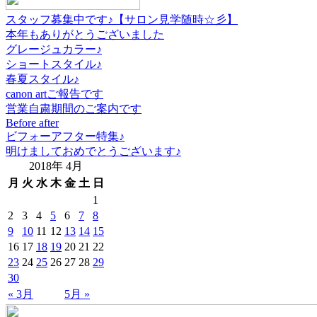
スタッフ募集中です♪【サロン見学随時☆彡】
本年もありがとうございました
グレージュカラー♪
ショートスタイル♪
春夏スタイル♪
canon artご報告です
営業自粛期間のご案内です
Before after
ビフォーアフター特集♪
明けましておめでとうございます♪
2018年 4月
月
火
水
木
金
土
日
1
2
3
4
5
6
7
8
9
10
11
12
13
14
15
16
17
18
19
20
21
22
23
24
25
26
27
28
29
30
« 3月
5月 »