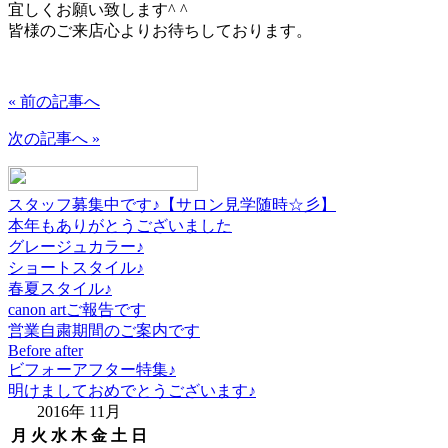
宜しくお願い致します^ ^
皆様のご来店心よりお待ちしております。
« 前の記事へ
次の記事へ »
スタッフ募集中です♪【サロン見学随時☆彡】
本年もありがとうございました
グレージュカラー♪
ショートスタイル♪
春夏スタイル♪
canon artご報告です
営業自粛期間のご案内です
Before after
ビフォーアフター特集♪
明けましておめでとうございます♪
2016年 11月
月
火
水
木
金
土
日