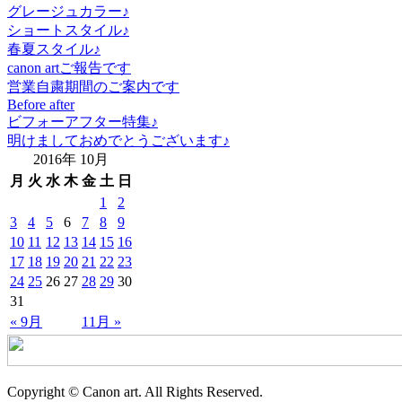
グレージュカラー♪
ショートスタイル♪
春夏スタイル♪
canon artご報告です
営業自粛期間のご案内です
Before after
ビフォーアフター特集♪
明けましておめでとうございます♪
2016年 10月
月
火
水
木
金
土
日
1
2
3
4
5
6
7
8
9
10
11
12
13
14
15
16
17
18
19
20
21
22
23
24
25
26
27
28
29
30
31
« 9月
11月 »
Copyright © Canon art. All Rights Reserved.