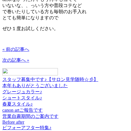
いないな、、っいう方や普段コテなど
で巻いたりしている方も毎朝のお手入れ
とても簡単になりますので
ぜひ１度お試しください。
« 前の記事へ
次の記事へ »
スタッフ募集中です♪【サロン見学随時☆彡】
本年もありがとうございました
グレージュカラー♪
ショートスタイル♪
春夏スタイル♪
canon artご報告です
営業自粛期間のご案内です
Before after
ビフォーアフター特集♪