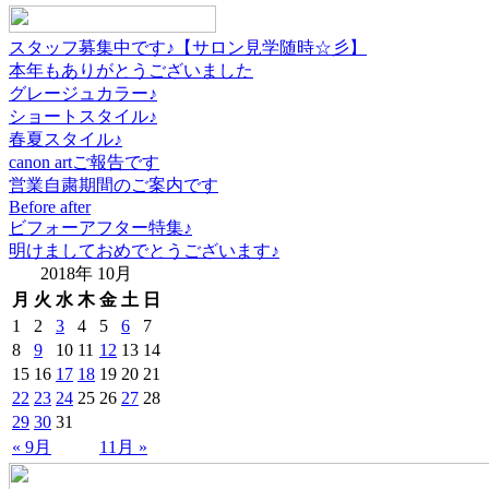
スタッフ募集中です♪【サロン見学随時☆彡】
本年もありがとうございました
グレージュカラー♪
ショートスタイル♪
春夏スタイル♪
canon artご報告です
営業自粛期間のご案内です
Before after
ビフォーアフター特集♪
明けましておめでとうございます♪
2018年 10月
月
火
水
木
金
土
日
1
2
3
4
5
6
7
8
9
10
11
12
13
14
15
16
17
18
19
20
21
22
23
24
25
26
27
28
29
30
31
« 9月
11月 »