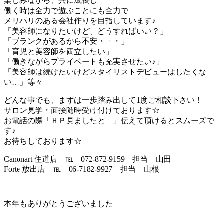
楽しみながら、共に成長し
働く時は全力で遊ぶことにも全力で
メリハリのある会社作りを目指しています♪
「美容師になりたいけど、どうすればいい？」
「ブランクがあるから不安・・・」
「育児と美容師を両立したい」
「働きながらプライベートも充実させたい♪」
「美容師は続けたいけどスタイリストデビューはしたくな
い…」等々
どんな事でも、まずは一歩踏み出して1度ご相談下さい！
サロン見学・面接随時受け付けております☆
お電話の際「ＨＰ見ましたと！」伝えて頂けるとスムーズで
す♪
お待ちしております☆
Canonart 住道店 ℡ 072-872-9159 担当 山田
Forte 放出店 ℡ 06-7182-9927 担当 山根
本年もありがとうございました