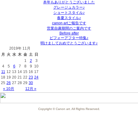
本年もありがとうございました
グレージュカラー♪
ショートスタイル♪
春夏スタイル♪
canon artご報告です
営業自粛期間のご案内です
Before after
ビフォーアフター特集♪
明けましておめでとうございます♪
2019年 11月
月
火
水
木
金
土
日
1
2
3
4
5
6
7
8
9
10
11
12
13
14
15
16
17
18
19
20
21
22
23
24
25
26
27
28
29
30
« 10月
12月 »
Copyright © Canon art. All Rights Reserved.