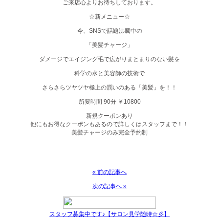
ご来店心よりお待ちしております。
☆新メニュー☆
今、SNSで話題沸騰中の
「美髪チャージ」
ダメージでエイジング毛で広がりまとまりのない髪を
科学の水と美容師の技術で
さらさらツヤツヤ極上の潤いのある「美髪」を！！
所要時間 90分 ￥10800
新規クーポンあり
他にもお得なクーポンもあるので詳しくはスタッフまで！！
美髪チャージのみ完全予約制
« 前の記事へ
次の記事へ »
スタッフ募集中です♪【サロン見学随時☆彡】