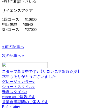
ぜひご相談下さい☆
サイエンスアクア
1回コース → ¥10800
初回体験 → ¥8640
3回コース → ¥27000
« 前の記事へ
次の記事へ »
スタッフ募集中です♪【サロン見学随時☆彡】
本年もありがとうございました
グレージュカラー♪
ショートスタイル♪
春夏スタイル♪
canon artご報告です
営業自粛期間のご案内です
Before after