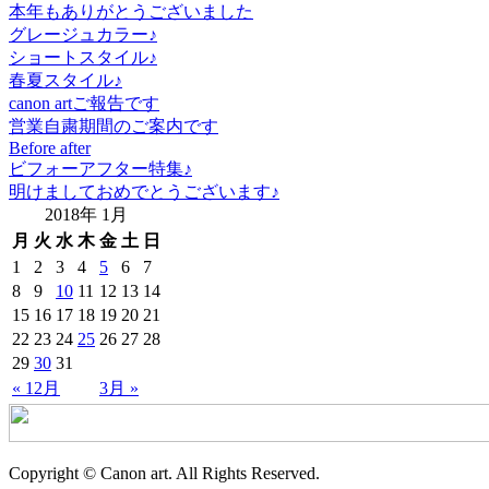
本年もありがとうございました
グレージュカラー♪
ショートスタイル♪
春夏スタイル♪
canon artご報告です
営業自粛期間のご案内です
Before after
ビフォーアフター特集♪
明けましておめでとうございます♪
2018年 1月
月
火
水
木
金
土
日
1
2
3
4
5
6
7
8
9
10
11
12
13
14
15
16
17
18
19
20
21
22
23
24
25
26
27
28
29
30
31
« 12月
3月 »
Copyright © Canon art. All Rights Reserved.