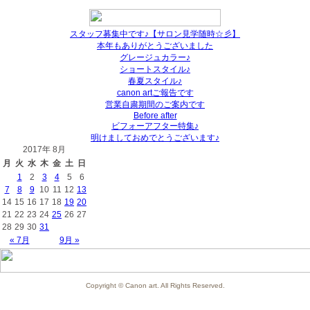
スタッフ募集中です♪【サロン見学随時☆彡】
本年もありがとうございました
グレージュカラー♪
ショートスタイル♪
春夏スタイル♪
canon artご報告です
営業自粛期間のご案内です
Before after
ビフォーアフター特集♪
明けましておめでとうございます♪
2017年 8月
月
火
水
木
金
土
日
1
2
3
4
5
6
7
8
9
10
11
12
13
14
15
16
17
18
19
20
21
22
23
24
25
26
27
28
29
30
31
« 7月
9月 »
Copyright © Canon art. All Rights Reserved.