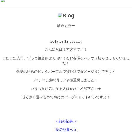
暖色カラー
2017.08.13 update.
こんにちは！アズマです！
またまた先日、ずっと担当させて頂いてるお客様をバッサリ切らせてもらいまし
た！
色味も暗めのピンクパープルで紫外線でダメージうけてるけど
パサパサ感を消しツヤ感重視しました！
パサつきが気になる方はぜひご相談下さい★
明るさも選べるので薄めのパープルもかわいいですよ！
« 前の記事へ
次の記事へ »