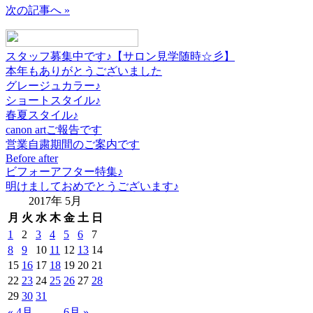
次の記事へ »
スタッフ募集中です♪【サロン見学随時☆彡】
本年もありがとうございました
グレージュカラー♪
ショートスタイル♪
春夏スタイル♪
canon artご報告です
営業自粛期間のご案内です
Before after
ビフォーアフター特集♪
明けましておめでとうございます♪
2017年 5月
月
火
水
木
金
土
日
1
2
3
4
5
6
7
8
9
10
11
12
13
14
15
16
17
18
19
20
21
22
23
24
25
26
27
28
29
30
31
« 4月
6月 »