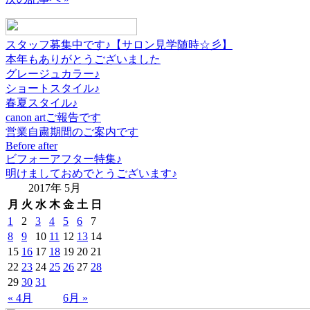
スタッフ募集中です♪【サロン見学随時☆彡】
本年もありがとうございました
グレージュカラー♪
ショートスタイル♪
春夏スタイル♪
canon artご報告です
営業自粛期間のご案内です
Before after
ビフォーアフター特集♪
明けましておめでとうございます♪
2017年 5月
月
火
水
木
金
土
日
1
2
3
4
5
6
7
8
9
10
11
12
13
14
15
16
17
18
19
20
21
22
23
24
25
26
27
28
29
30
31
« 4月
6月 »