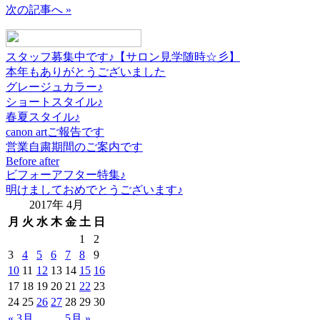
次の記事へ »
スタッフ募集中です♪【サロン見学随時☆彡】
本年もありがとうございました
グレージュカラー♪
ショートスタイル♪
春夏スタイル♪
canon artご報告です
営業自粛期間のご案内です
Before after
ビフォーアフター特集♪
明けましておめでとうございます♪
2017年 4月
月
火
水
木
金
土
日
1
2
3
4
5
6
7
8
9
10
11
12
13
14
15
16
17
18
19
20
21
22
23
24
25
26
27
28
29
30
« 3月
5月 »