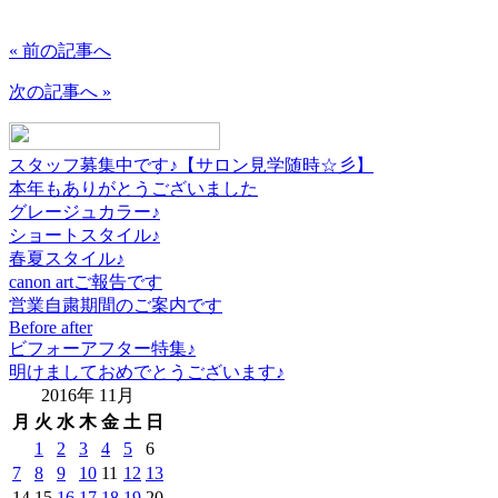
« 前の記事へ
次の記事へ »
スタッフ募集中です♪【サロン見学随時☆彡】
本年もありがとうございました
グレージュカラー♪
ショートスタイル♪
春夏スタイル♪
canon artご報告です
営業自粛期間のご案内です
Before after
ビフォーアフター特集♪
明けましておめでとうございます♪
2016年 11月
月
火
水
木
金
土
日
1
2
3
4
5
6
7
8
9
10
11
12
13
14
15
16
17
18
19
20