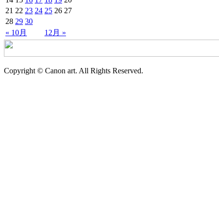
21
22
23
24
25
26
27
28
29
30
« 10月
12月 »
Copyright © Canon art. All Rights Reserved.