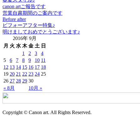
canon artご報告です
営業自粛期間のご案内です
Before after
ビフォーアフター特集♪
明けましておめでとうございます♪
2016年 9月
月
火
水
木
金
土
日
1
2
3
4
5
6
7
8
9
10
11
12
13
14
15
16
17
18
19
20
21
22
23
24
25
26
27
28
29
30
« 8月
10月 »
Copyright © Canon art. All Rights Reserved.