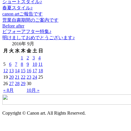
ショートスタイル♪
春夏スタイル♪
canon artご報告です
営業自粛期間のご案内です
Before after
ビフォーアフター特集♪
明けましておめでとうございます♪
2016年 9月
月
火
水
木
金
土
日
1
2
3
4
5
6
7
8
9
10
11
12
13
14
15
16
17
18
19
20
21
22
23
24
25
26
27
28
29
30
« 8月
10月 »
Copyright © Canon art. All Rights Reserved.