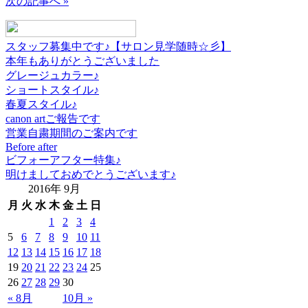
次の記事へ »
スタッフ募集中です♪【サロン見学随時☆彡】
本年もありがとうございました
グレージュカラー♪
ショートスタイル♪
春夏スタイル♪
canon artご報告です
営業自粛期間のご案内です
Before after
ビフォーアフター特集♪
明けましておめでとうございます♪
2016年 9月
月
火
水
木
金
土
日
1
2
3
4
5
6
7
8
9
10
11
12
13
14
15
16
17
18
19
20
21
22
23
24
25
26
27
28
29
30
« 8月
10月 »