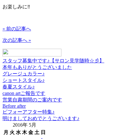
お楽しみに‼
« 前の記事へ
次の記事へ »
スタッフ募集中です♪【サロン見学随時☆彡】
本年もありがとうございました
グレージュカラー♪
ショートスタイル♪
春夏スタイル♪
canon artご報告です
営業自粛期間のご案内です
Before after
ビフォーアフター特集♪
明けましておめでとうございます♪
2016年 5月
月
火
水
木
金
土
日