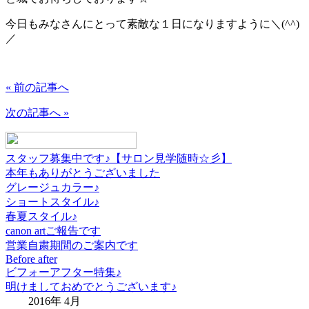
今日もみなさんにとって素敵な１日になりますように＼(^^)
／
« 前の記事へ
次の記事へ »
スタッフ募集中です♪【サロン見学随時☆彡】
本年もありがとうございました
グレージュカラー♪
ショートスタイル♪
春夏スタイル♪
canon artご報告です
営業自粛期間のご案内です
Before after
ビフォーアフター特集♪
明けましておめでとうございます♪
2016年 4月